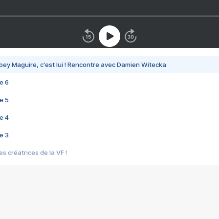
bey Maguire, c'est lui ! Rencontre avec Damien Witecka
e 6
e 5
e 4
e 3
s créatrices de la VF !
e 2
e 1
e Mektoub My Love arrive enfin ! Rencontre avec Shaïn Boumedine et Sal