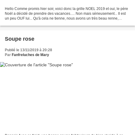
Hello Comme promis hier soir, voici donc la grille NOEL 2019 et oui, le père
Noël a décidé de prendre des vacances..... Non mais sérieusement... Il est
un peu OUF lui... Qu'à cela ne tienne, nous avons un très beau renne,
habillé d'un manteau vert et...
Soupe rose
Publié le 13/11/2019 à 20:28
Par
Fanfreluches de Mary