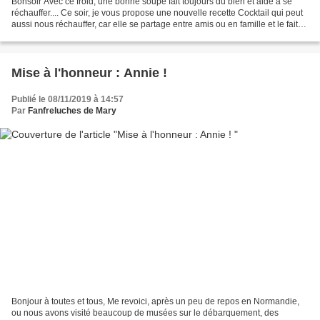
Bonsoir Avec ce froid, une bonne soupe fait toujours du bien et aide à se
réchauffer.... Ce soir, je vous propose une nouvelle recette Cocktail qui peut
aussi nous réchauffer, car elle se partage entre amis ou en famille et le fait
de passer un moment...
Mise à l'honneur : Annie !
Publié le 08/11/2019 à 14:57
Par
Fanfreluches de Mary
Bonjour à toutes et tous, Me revoici, après un peu de repos en Normandie,
ou nous avons visité beaucoup de musées sur le débarquement, des