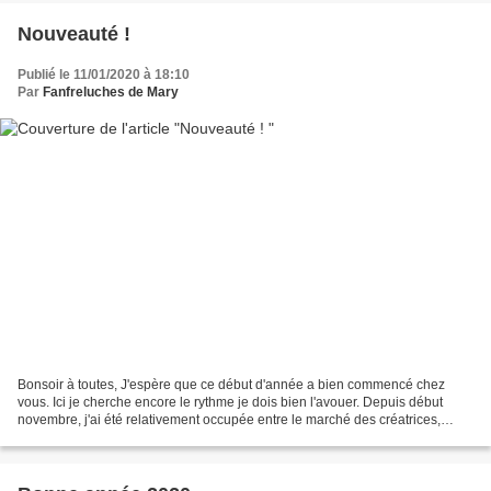
Nouveauté !
Publié le 11/01/2020 à 18:10
Par
Fanfreluches de Mary
Bonsoir à toutes, J'espère que ce début d'année a bien commencé chez
vous. Ici je cherche encore le rythme je dois bien l'avouer. Depuis début
novembre, j'ai été relativement occupée entre le marché des créatrices,
l'atelier que j'ai animé, la confection...