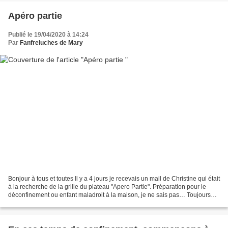
Apéro partie
Publié le 19/04/2020 à 14:24
Par
Fanfreluches de Mary
Bonjour à tous et toutes Il y a 4 jours je recevais un mail de Christine qui était
à la recherche de la grille du plateau "Apero Partie". Préparation pour le
déconfinement ou enfant maladroit à la maison, je ne sais pas… Toujours
est il que cette grille...