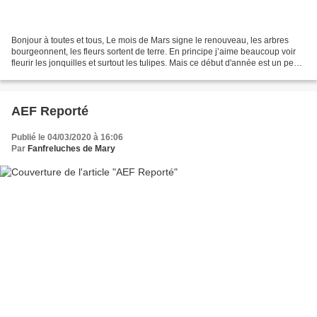
Bonjour à toutes et tous, Le mois de Mars signe le renouveau, les arbres
bourgeonnent, les fleurs sortent de terre. En principe j’aime beaucoup voir
fleurir les jonquilles et surtout les tulipes. Mais ce début d'année est un peu
difficile, à l'image de...
AEF Reporté
Publié le 04/03/2020 à 16:06
Par
Fanfreluches de Mary