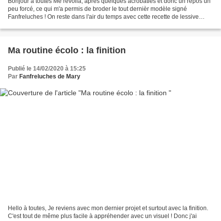
Bonjour à toutes Me revoilà, après quelques acrobaties et donc un repos un
peu forcé, ce qui m'a permis de broder le tout dernièr modèle signé
Fanfreluches ! On reste dans l'air du temps avec cette recette de lessive
facile. Il est temps en effet de prendre...
Ma routine écolo : la finition
Publié le 14/02/2020 à 15:25
Par
Fanfreluches de Mary
Hello à toutes, Je reviens avec mon dernier projet et surtout avec la finition.
C'est tout de même plus facile à appréhender avec un visuel ! Donc j'ai