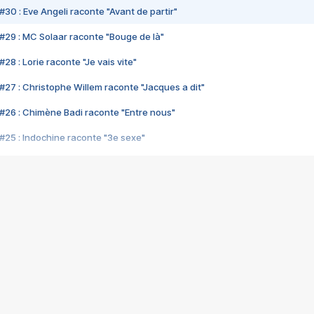
#30 : Eve Angeli raconte "Avant de partir"
#29 : MC Solaar raconte "Bouge de là"
28 : Lorie raconte "Je vais vite"
#27 : Christophe Willem raconte "Jacques a dit"
#26 : Chimène Badi raconte "Entre nous"
#25 : Indochine raconte "3e sexe"
#24 : Zaho raconte "C'est chelou"
#23 : Patrick Bruel raconte "Au café des délices"
#22 : Kyo raconte "Le chemin"
#21 : Nolwenn Leroy raconte "Cassé"
#20 : Patrick Hernandez raconte "Born to be alive"
#19 : Lorie raconte "Près de moi"