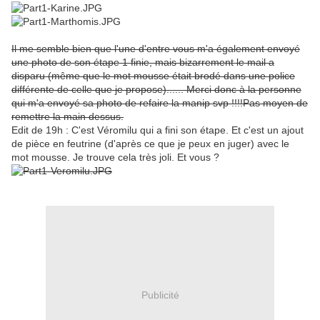
Il me semble bien que l'une d'entre vous m'a également envoyé
une photo de son étape 1 finie, mais bizarrement le mail a
disparu (même que le mot mousse était brodé dans une police
différente de celle que je propose)...... Merci donc à la personne
qui m'a envoyé sa photo de refaire la manip svp !!!!Pas moyen de
remettre la main dessus.
Edit de 19h : C'est Véromilu qui a fini son étape. Et c'est un ajout
de pièce en feutrine (d'après ce que je peux en juger) avec le
mot mousse. Je trouve cela très joli. Et vous ?
Publicité