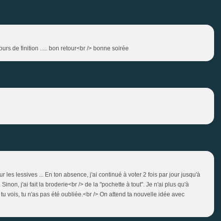
rs de finition ..... bon retour<br /> bonne soirée
les lessives ... En ton absence, j'ai continué à voter 2 fois par jour jusqu'à
on, j'ai fait la broderie<br /> de la "pochette à tout". Je n'ai plus qu'à
tu vois, tu n'as pas été oubliée.<br /> On attend ta nouvelle idée avec