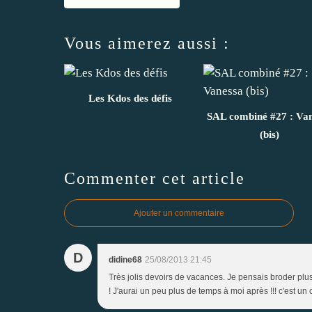
Vous aimerez aussi :
Les Kdos des défis
SAL combiné #27 : Va
(bis)
Commenter cet article
Ajouter un commentaire
D
didine68
25/08/2013 21:45
Très jolis devoirs de vacances. Je pensais broder plus 
! J'aurai un peu plus de temps à moi après !!! c'est un