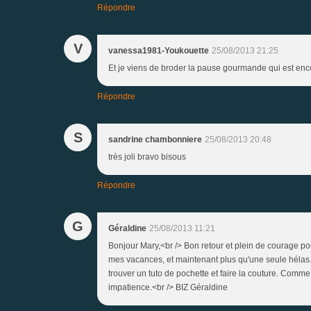
Répondre
V
vanessa1981-Youkouette
25/08/2013 21:25
Et je viens de broder la pause gourmande qui est encou
Répondre
S
sandrine chambonniere
25/08/2013 20:48
très joli bravo bisous
Répondre
G
Géraldine
25/08/2013 11:21
Bonjour Mary,<br /> Bon retour et plein de courage pour 
mes vacances, et maintenant plus qu'une seule hélas. Sin
trouver un tuto de pochette et faire la couture. Comme 
impatience.<br /> BIZ Géraldine