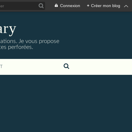
Connexion
+
Créer mon blog
ary
isations. Je vous propose
rtes perforées.
T