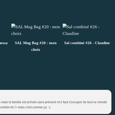
nessa
SAL Mug Bag #20 : mon
Sal combiné #26 - Claudine
choix
mais la famille est arrivée sans prévenir et il faut s'occuper de tout ce monde
 comble<br /> mais c'est comme ça :-)