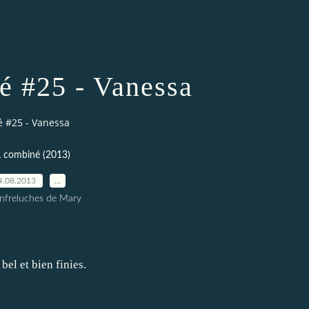
é #25 - Vanessa
é #25 - Vanessa
 combiné (2013)
4.08.2013
…
nfreluches de Mary
el et bien finies.