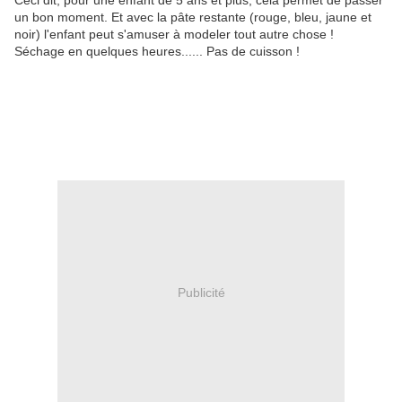
Ceci dit, pour une enfant de 5 ans et plus, cela permet de passer
un bon moment. Et avec la pâte restante (rouge, bleu, jaune et
noir) l'enfant peut s'amuser à modeler tout autre chose !
Séchage en quelques heures...... Pas de cuisson !
Publicité