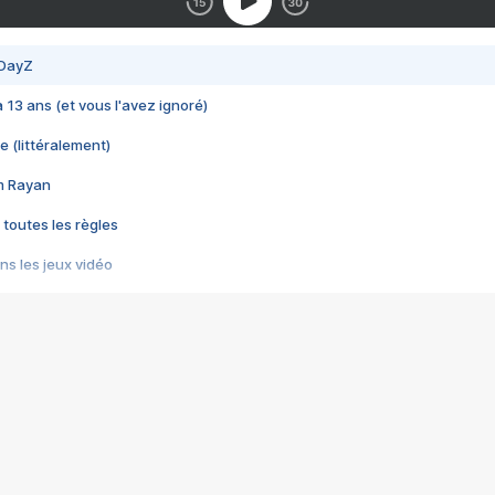
 DayZ
 a 13 ans (et vous l'avez ignoré)
e (littéralement)
im Rayan
 toutes les règles
s les jeux vidéo
us choquant de Rockstar ? - Le scandale BULLY
e plus moche de Steam
du RÊVE tourne au CAUCHEMAR
pendant 8 heures
it… à tort