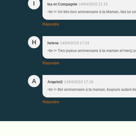
I
Isa et Compagnie
14/04/2010 21:15
<br /> Un très bon anniversaire à ta Maman, fais lui un
Répondre
H
helene
14/04/2010 17:24
<br /> Tres joyeux anniversaire à ta maman et merçi pou
Répondre
A
Angelot2
14/04/2010 17:18
<br /> Bel anniversaire à ta maman, toujours autant de p
Répondre