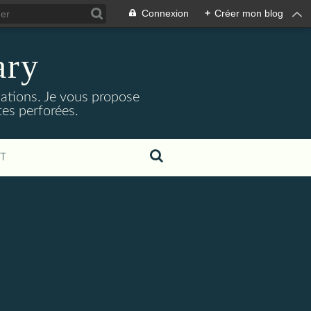
Connexion
+
Créer mon blog
ary
isations. Je vous propose
rtes perforées.
T