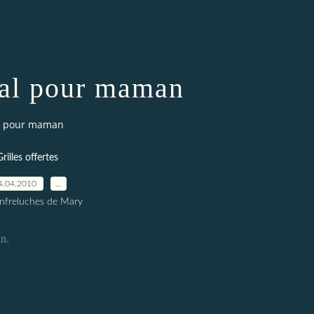
ial pour maman
al pour maman
Grilles offertes
4.04.2010
…
nfreluches de Mary
an.