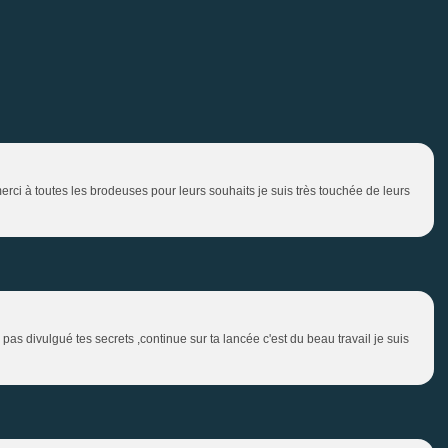
erci à toutes les brodeuses pour leurs souhaits je suis très touchée de leurs
'ai pas divulgué tes secrets ,continue sur ta lancée c'est du beau travail je suis