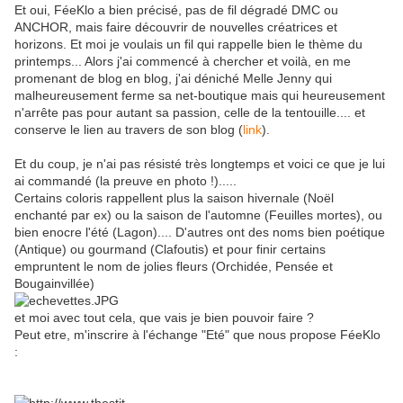
Et oui, FéeKlo a bien précisé, pas de fil dégradé DMC ou
ANCHOR, mais faire découvrir de nouvelles créatrices et
horizons. Et moi je voulais un fil qui rappelle bien le thème du
printemps... Alors j'ai commencé à chercher et voilà, en me
promenant de blog en blog, j'ai déniché Melle Jenny qui
malheureusement ferme sa net-boutique mais qui heureusement
n'arrête pas pour autant sa passion, celle de la tentouille.... et
conserve le lien au travers de son blog (
link
).
Et du coup, je n'ai pas résisté très longtemps et voici ce que je lui
ai commandé (la preuve en photo !).....
Certains coloris rappellent plus la saison hivernale (Noël
enchanté par ex) ou la saison de l'automne (Feuilles mortes), ou
bien enocre l'été (Lagon).... D'autres ont des noms bien poétique
(Antique) ou gourmand (Clafoutis) et pour finir certains
empruntent le nom de jolies fleurs (Orchidée, Pensée et
Bougainvillée)
et moi avec tout cela, que vais je bien pouvoir faire ?
Peut etre, m'inscrire à l'échange "Eté" que nous propose FéeKlo
: