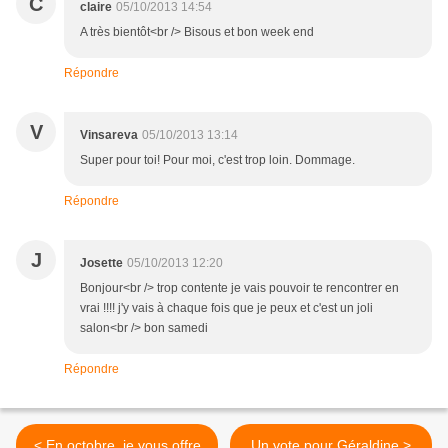
C
claire
05/10/2013 14:54
A très bientôt<br /> Bisous et bon week end
Répondre
V
Vinsareva
05/10/2013 13:14
Super pour toi! Pour moi, c'est trop loin. Dommage.
Répondre
J
Josette
05/10/2013 12:20
Bonjour<br /> trop contente je vais pouvoir te rencontrer en
vrai !!!! j'y vais à chaque fois que je peux et c'est un joli
salon<br /> bon samedi
Répondre
< En octobre, je vous offre
Un vote pour Géraldine >