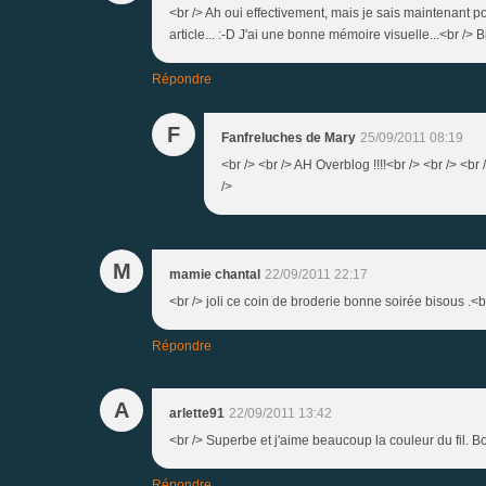
<br /> Ah oui effectivement, mais je sais maintenant po
article... :-D J'ai une bonne mémoire visuelle...<br /> B
Répondre
F
Fanfreluches de Mary
25/09/2011 08:19
<br /> <br /> AH Overblog !!!!<br /> <br /> <br /
/>
M
mamie chantal
22/09/2011 22:17
<br /> joli ce coin de broderie bonne soirée bisous .<br
Répondre
A
arlette91
22/09/2011 13:42
<br /> Superbe et j'aime beaucoup la couleur du fil. Bo
Répondre