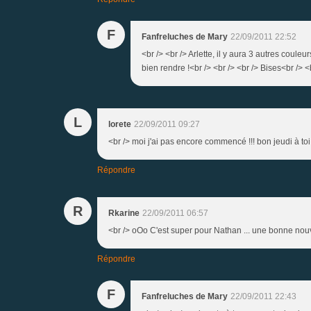
F
Fanfreluches de Mary
22/09/2011 22:52
<br /> <br /> Arlette, il y aura 3 autres coule
bien rendre !<br /> <br /> <br /> Bises<br /> <b
L
lorete
22/09/2011 09:27
<br /> moi j'ai pas encore commencé !!! bon jeudi à toi 
Répondre
R
Rkarine
22/09/2011 06:57
<br /> oOo C'est super pour Nathan ... une bonne nouve
Répondre
F
Fanfreluches de Mary
22/09/2011 22:43