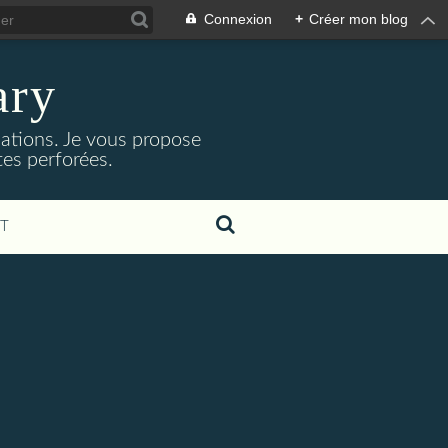
Connexion
+
Créer mon blog
ary
isations. Je vous propose
rtes perforées.
T