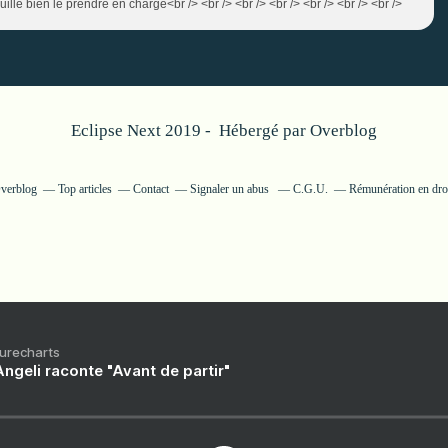
euille bien le prendre en charge<br /> <br /> <br /> <br /> <br /> <br /> <br />
Eclipse Next 2019 - Hébergé par
Overblog
Overblog
Top articles
Contact
Signaler un abus
C.G.U.
Rémunération en droi
Purecharts
ngeli raconte "Avant de partir"