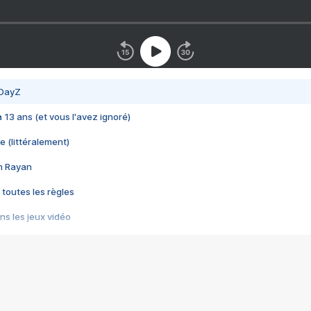
 DayZ
 a 13 ans (et vous l'avez ignoré)
e (littéralement)
im Rayan
 toutes les règles
s les jeux vidéo
us choquant de Rockstar ? - Le scandale BULLY
e plus moche de Steam
du RÊVE tourne au CAUCHEMAR