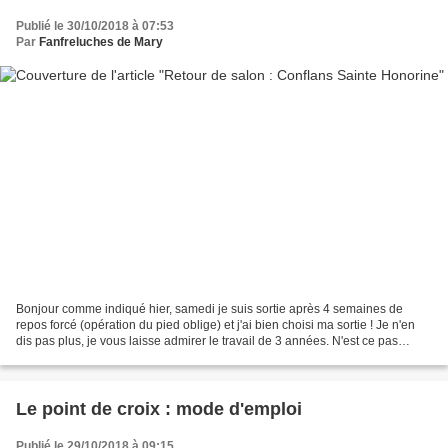
Publié le 30/10/2018 à 07:53
Par
Fanfreluches de Mary
Bonjour comme indiqué hier, samedi je suis sortie après 4 semaines de
repos forcé (opération du pied oblige) et j'ai bien choisi ma sortie ! Je n'en
dis pas plus, je vous laisse admirer le travail de 3 années. N'est ce pas
magnifique ? Vous en voulez...
Le point de croix : mode d'emploi
Publié le 29/10/2018 à 09:15