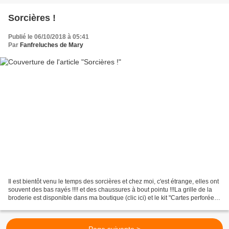
Sorcières !
Publié le 06/10/2018 à 05:41
Par
Fanfreluches de Mary
Il est bientôt venu le temps des sorcières et chez moi, c'est étrange, elles ont
souvent des bas rayés !!!! et des chaussures à bout pointu !!!La grille de la
broderie est disponible dans ma boutique (clic ici) et le kit "Cartes perforées"
est en vente...