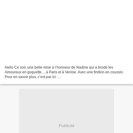
Hello Ce soir, une belle mise à l’honneur de Nadine qui a brodé les
Amoureux en goguette.....à Paris et à Venise. Avec une finition en coussin.
Pour en savoir plus, c’est par ici :
http://labrodeusedu09.canalblog.com/archives/2018/10/24/36808346.html...
Publicité