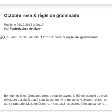
un article où elle dévoile une...
Octobre rose & règle de grammaire
Publié le 06/10/2018 à 09:19
Par
Fanfreluches de Mary
Bonjour les filles, Certaines d'entre vous le savent, le thème associé au mois
d'Octobre est plutôt placé sous la couleur Orange, avec Halloween et tout ce
qui s'y rapporte. Mais, en Octobre, il y a aussi les actions liées au cancer du
sein et la couleur...