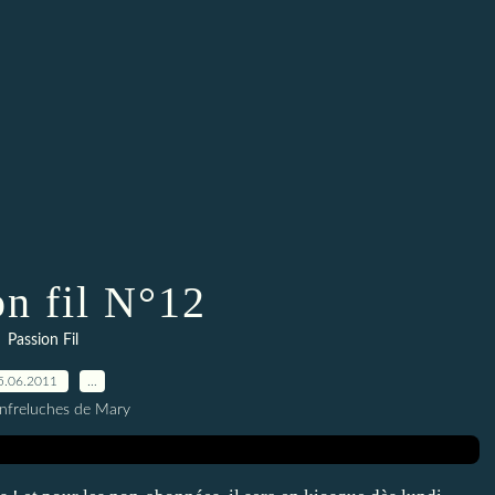
on fil N°12
Passion Fil
5.06.2011
…
nfreluches de Mary