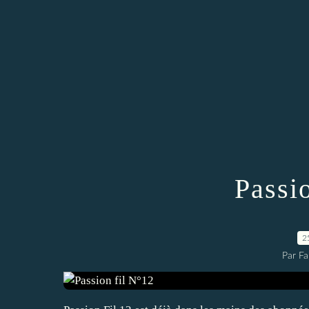
Passi
2
Par Fa