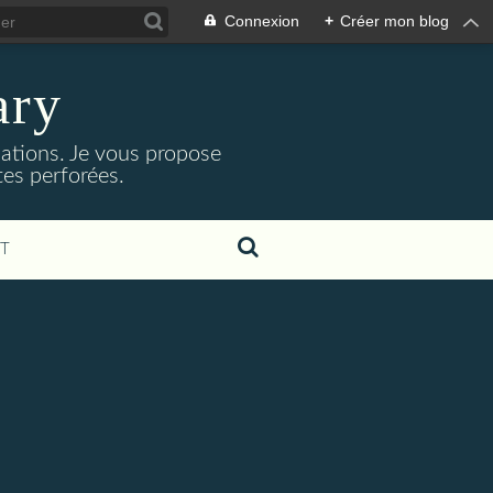
Connexion
+
Créer mon blog
ary
isations. Je vous propose
rtes perforées.
T