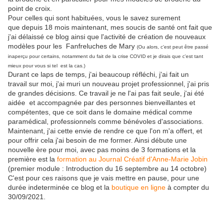
point de croix.
Pour celles qui sont habituées, vous le savez surement
que depuis 18 mois maintenant, mes soucis de santé ont fait que
j'ai délaissé ce blog ainsi que l'activité de création de nouveaux
modèles pour les Fanfreluches de Mary
(Ou alors, c'est peut être passé
inaperçu pour certains, notamment du fait de la crise COVID et je dirais que c'est tant
mieux pour vous si tel est la cas.)
Durant ce laps de temps, j'ai beaucoup réfléchi, j'ai fait un
travail sur moi, j'ai muri un nouveau projet professionnel, j'ai pris
de grandes décisions. Ce travail je ne l'ai pas fait seule, j'ai été
aidée et accompagnée par des personnes bienveillantes et
compétentes, que ce soit dans le domaine médical comme
paramédical, professionnels comme bénévoles d'associations.
Maintenant, j'ai cette envie de rendre ce que l'on m'a offert, et
pour offrir cela j'ai besoin de me former. Ainsi débute une
nouvelle ère pour moi, avec pas moins de 3 formations et la
première est la
formation au Journal Créatif d'Anne-Marie Jobin
(premier module : Introduction du 16 septembre au 14 octobre)
C'est pour ces raisons que je vais mettre en pause, pour une
durée indeterminée ce blog et la
boutique en ligne
à compter du
30/09/2021.