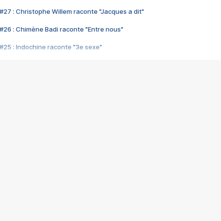
#27 : Christophe Willem raconte "Jacques a dit"
#26 : Chimène Badi raconte "Entre nous"
#25 : Indochine raconte "3e sexe"
#24 : Zaho raconte "C'est chelou"
#23 : Patrick Bruel raconte "Au café des délices"
#22 : Kyo raconte "Le chemin"
#21 : Nolwenn Leroy raconte "Cassé"
#20 : Patrick Hernandez raconte "Born to be alive"
#19 : Lorie raconte "Près de moi"
#18 : Michael Jones raconte "A nos actes manqués" (avec Jean-Jacque
#17 : Khaled raconte "Aïcha"
#16 : Corneille raconte "Parce qu'on vient de loin"