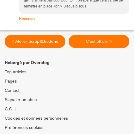
grrrr vraiment pas cool pour toi ... J'espère que cela va vite se
remettre en place.<br /> Bisous bisous
Répondre
< Atelier Scrap&Broderie
C'est officiel >
Hébergé par Overblog
Top articles
Pages
Contact
Signaler un abus
C.G.U.
Cookies et données personnelles
Préférences cookies