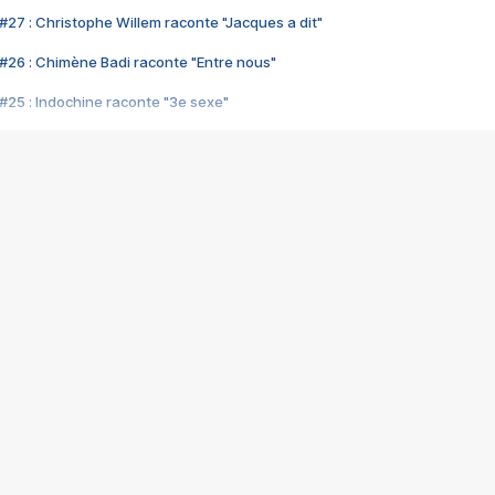
#27 : Christophe Willem raconte "Jacques a dit"
#26 : Chimène Badi raconte "Entre nous"
#25 : Indochine raconte "3e sexe"
#24 : Zaho raconte "C'est chelou"
#23 : Patrick Bruel raconte "Au café des délices"
#22 : Kyo raconte "Le chemin"
#21 : Nolwenn Leroy raconte "Cassé"
#20 : Patrick Hernandez raconte "Born to be alive"
#19 : Lorie raconte "Près de moi"
#18 : Michael Jones raconte "A nos actes manqués" (avec Jean-Jacque
#17 : Khaled raconte "Aïcha"
#16 : Corneille raconte "Parce qu'on vient de loin"