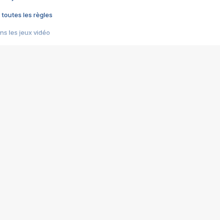
 toutes les règles
s les jeux vidéo
us choquant de Rockstar ? - Le scandale BULLY
e plus moche de Steam
du RÊVE tourne au CAUCHEMAR
pendant 8 heures
it… à tort
umiliés par un jeu vidéo
ire - Final Fantasy 8
ti un empire - Age of Empires
story DOFUS
tard, il crée l'un des pires jeux de tous les temps, MindsEye.