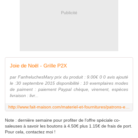
Publicité
Joie de Noël - Grille P2X
par FanfreluchesMary prix du produit : 9.00€ 0 0 avis ajouté
le :30 septembre 2015 disponibilité : 10 exemplaires modes
de paiment : paiement Paypal chèque, virement, espèces
livraison : livr...
http://www.fait-maison.com/materiel-et-fournitures/patrons-et-modeles/patron-broderie/fanfreluchesmary_joie-de-noel-grille-p2x.html
Note : dernière semaine pour profiter de l'offre spéciale co-
saleuses à savoir les boutons à 4.50€ plus 1.15€ de frais de port.
Pour cela, contactez moi !