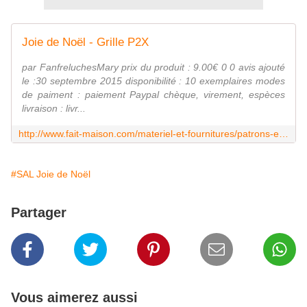
Joie de Noël - Grille P2X
par FanfreluchesMary prix du produit : 9.00€ 0 0 avis ajouté
le :30 septembre 2015 disponibilité : 10 exemplaires modes
de paiment : paiement Paypal chèque, virement, espèces
livraison : livr...
http://www.fait-maison.com/materiel-et-fournitures/patrons-et-modeles/patron-broderie/fanfreluchesmary_joie-de-noel-grille-p2x.html
#SAL Joie de Noël
Partager
Vous aimerez aussi