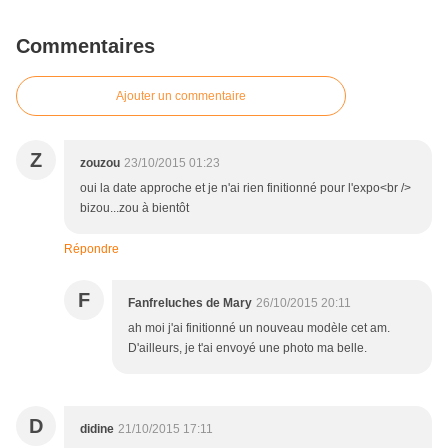
Commentaires
Ajouter un commentaire
Z
zouzou
23/10/2015 01:23
oui la date approche et je n'ai rien finitionné pour l'expo<br />
bizou...zou à bientôt
Répondre
F
Fanfreluches de Mary
26/10/2015 20:11
ah moi j'ai finitionné un nouveau modèle cet am.
D'ailleurs, je t'ai envoyé une photo ma belle.
D
didine
21/10/2015 17:11