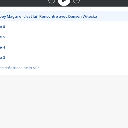
bey Maguire, c'est lui ! Rencontre avec Damien Witecka
e 6
e 5
e 4
e 3
s créatrices de la VF !
e 2
e 1
e Mektoub My Love arrive enfin ! Rencontre avec Shaïn Boumedine et Sal
i : après Toni en famille
elle réalise le bouleversant Dites lui que je l'aime