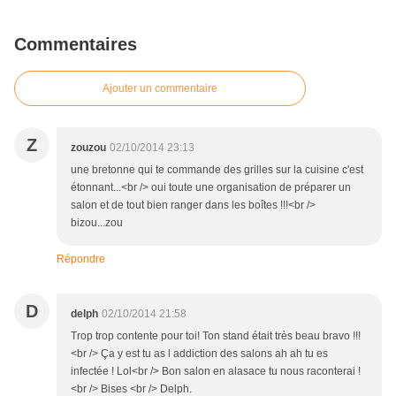
Commentaires
Ajouter un commentaire
Z
zouzou
02/10/2014 23:13
une bretonne qui te commande des grilles sur la cuisine c'est
étonnant...<br /> oui toute une organisation de préparer un
salon et de tout bien ranger dans les boîtes !!!<br />
bizou...zou
Répondre
D
delph
02/10/2014 21:58
Trop trop contente pour toi! Ton stand était très beau bravo !!!
<br /> Ça y est tu as l addiction des salons ah ah tu es
infectée ! Lol<br /> Bon salon en alasace tu nous raconterai !
<br /> Bises <br /> Delph.