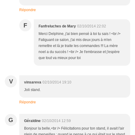
Répondre
F
Fanfreluches de Mary
02/10/2014 22:02
Merci Delphine, j'ai bien pensé à toi tu sais ! <br />
Fatiguant ce salon, j'ai mis deux jours à m'en
remettre et là je traite les commandes !!! La mère
noel a du succès ! <br /> Je t'embrasse et j'espère
que tout va mieux pour toi
V
vinsareva
02/10/2014 19:10
Joli stand.
Répondre
G
Géraldine
02/10/2014 12:59
Bonjour la belle,<br /> Félicitations pour ton stand, il avait l'air
plein de merveilles : quand je pense à ce qui était sur le stand