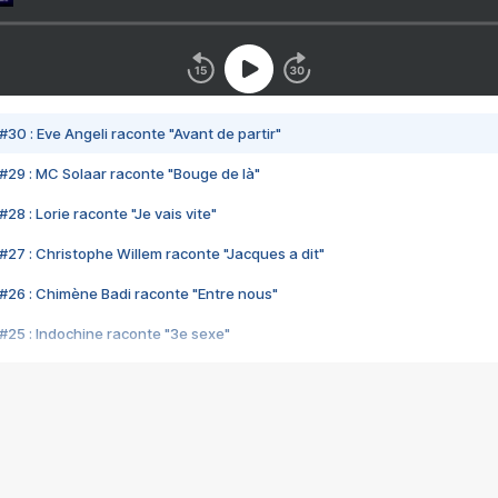
#30 : Eve Angeli raconte "Avant de partir"
#29 : MC Solaar raconte "Bouge de là"
28 : Lorie raconte "Je vais vite"
#27 : Christophe Willem raconte "Jacques a dit"
#26 : Chimène Badi raconte "Entre nous"
#25 : Indochine raconte "3e sexe"
#24 : Zaho raconte "C'est chelou"
#23 : Patrick Bruel raconte "Au café des délices"
#22 : Kyo raconte "Le chemin"
#21 : Nolwenn Leroy raconte "Cassé"